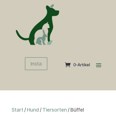
Insta
0-Artikel
Start
/
Hund
/
Tiersorten
/ Büffel