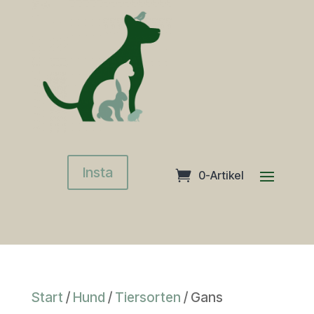
Insta
0-Artikel
Start
/
Hund
/
Tiersorten
/ Gans