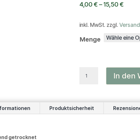
4,00
€
–
15,50
€
inkl. MwSt.
zzgl.
Versand
Menge
Hühnerhälse
In den
Menge
nformationen
Produktsicherheit
Rezensione
end getrocknet