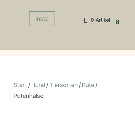
Insta
0-Artikel
Start
/
Hund
/
Tiersorten
/
Pute
/
Putenhälse