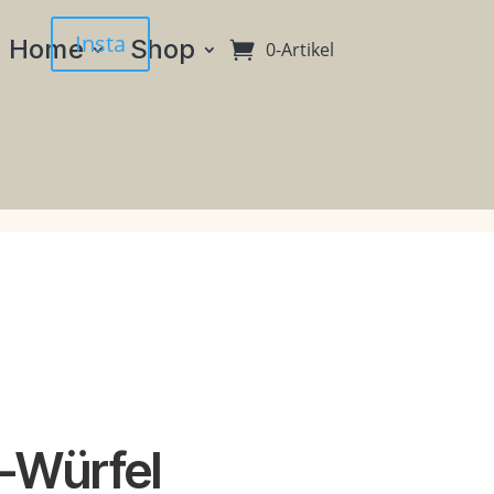
Insta
Home
Shop
0-Artikel
-Würfel