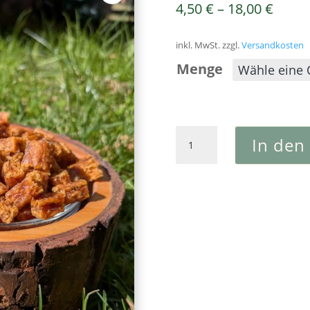
4,50
€
–
18,00
€
inkl. MwSt.
zzgl.
Versandkosten
Menge
Gans
In den
Soft-
Würfel
Menge