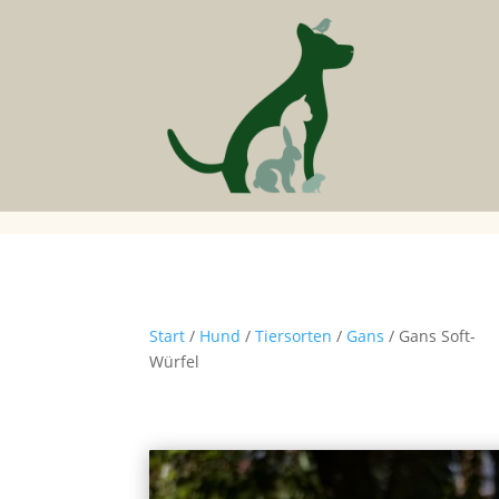
Start
/
Hund
/
Tiersorten
/
Gans
/ Gans Soft-
Würfel