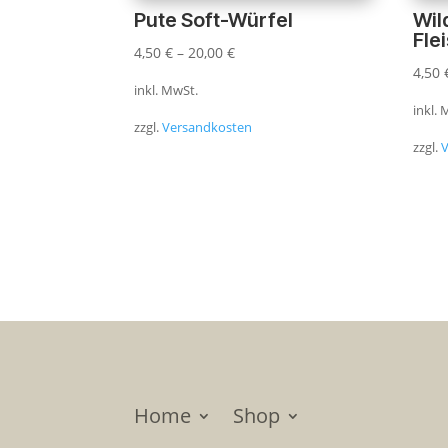
Pute Soft-Würfel
Wil
Fle
4,50
€
–
20,00
€
4,50
inkl. MwSt.
inkl.
zzgl.
Versandkosten
zzgl.
Home
Shop