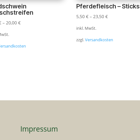
dschwein
Pferdefleisch – Sticks
ischstreifen
5,50
€
–
23,50
€
€
–
20,00
€
inkl. MwSt.
 MwSt.
zzgl.
Versandkosten
Versandkosten
Impressum